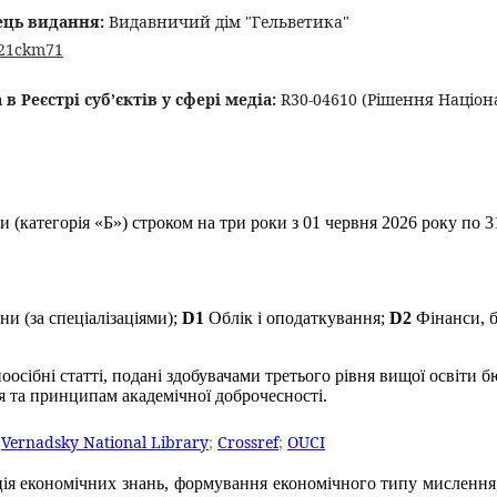
ець видання:
Видавничий дім "Гельветика"
0021ckm71
в Реєстрі суб’єктів у сфері медіа:
R30-04610
(Рішення Націон
(категорія «Б») строком на три роки з 01 червня 2026 року по 3
ни (за спеціалізаціями);
D1
Облік і оподаткування;
D2
Фінанси, 
оосібні статті, подані здобувачами третього рівня вищої освіти
ня та принципам академічної доброчесності.
;
Vernadsky National Library
;
Crossref
;
OUCI
ція економічних знань, формування економічного типу мислення