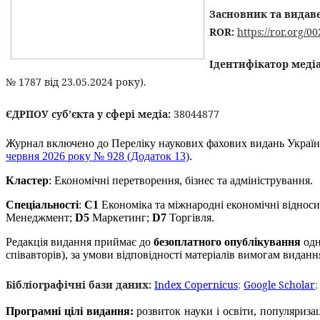
Засновник та видав
ROR:
https://ror.org/
Ідентифікатор медіа 
№ 1787 від 23.05.2024 року).
ЄДРПОУ суб’єкта у сфері медіа:
38044877
Журнал включено до Переліку наукових фахових видань України 
червня 2026 року № 928 (Додаток 13)
.
Кластер
:
Економічні перетворення, бізнес та адміністрування.
Спеціальності
:
С1
Економіка та міжнародні економічні відноси
Менеджмент;
D5
Маркетинг;
D7
Торгівля.
Редакція видання приймає до
безоплатного
опублікування
одн
співавторів), за умови відповідності матеріалів вимогам видан
Бібліографічні бази даних:
Index Copernicus
;
Google Scholar
Програмні цілі видання:
розвиток науки і освіти, популяриза