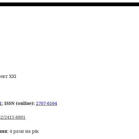
ект ХХІ
1
;
ISSN
(online):
2707-6164
82/2415-8801
ння:
4 рази на рік