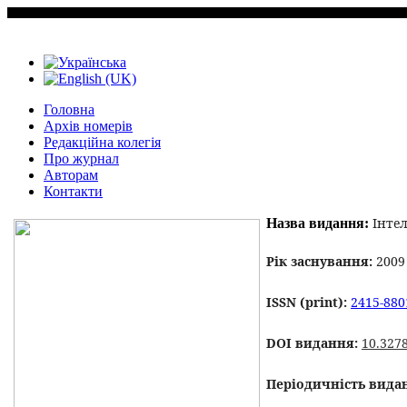
Головна
Архiв номерiв
Редакційна колегія
Про журнал
Авторам
Контакти
Інтел
Назва видання:
Рік заснування:
2009
ISSN
(print):
2415-880
DOI видання:
10.327
Періодичність вида