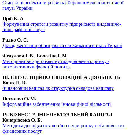
Стан та перспективи розвитку борошномельно-круп’яної
галузі України
Пріб К. А.
Формування стратегії розвитку підприємств видавничо-
поліграфічної галузі
Ралко О. С.
Дослідження виробництва та споживання вина в Україні
Федулова І. В., Болотіна І. М.
Методичні засади розвитку продовольчого ринку з
використанням функцій попиту
III. ІНВЕСТИЦІЙНО-ІННОВАЦІЙНА ДІЯЛЬНІСТЬ
Корж Н. В.
Фінансовий капітал як структурна складова капіталу
Пєтухова О. М.
Інформаційне забезпечення інноваційної діяльності
IV. БІЗНЕС ТА ІНТЕЛЕКТУАЛЬНИЙ КАПІТАЛ
Конарівська О. Б.
Методика дослідження кон’юнктури ринку небанківських
фінансових послуг