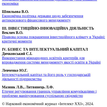
економіки
Шпильова В.О.
Економічна політика держави щодо забезпечення
антикризового фінансового менеджменту
III. ІНВЕСТИЦІЙНО-ІННОВАЦІЙНА ДІЯЛЬНІСТЬ
Веклич В.О.
Правова основа покращення інвестиційного клімату в Україні:
критичні моменти
IV. БІЗНЕС ТА ІНТЕЛЕКТУАЛЬНИЙ КАПІТАЛ
Дичковський С.І.
Використання міжнародних освітніх критеріїв для
впровадження системи менеджменту якості освіти в Україні
Левченко Ю.Г.
Інтелектуальний капітал та його роль у господарській
діяльності підприємства
Мазник Л.В., Литвинець Л.Ф.
Етичне регулювання границь управління комунікаціями і
проблеми маніпулювання суспільною свідомістю
© Науковий економічний журнал «Інтелект ХХІ», 2024.