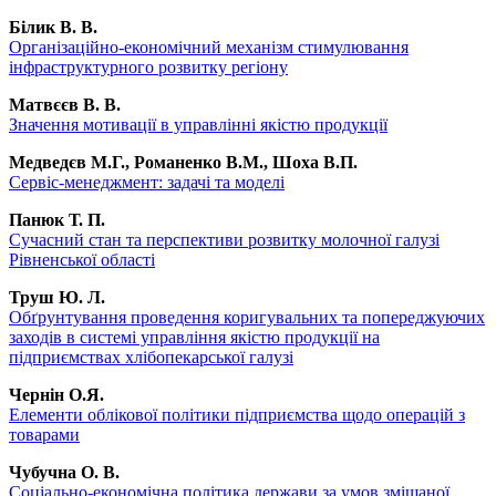
Білик В. В.
Організаційно-економічний механізм стимулювання
інфраструктурного розвитку регіону
Матвєєв В. В.
Значення мотивації в управлінні якістю продукції
Медведєв М.Г., Романенко В.М., Шоха В.П.
Cервіс-менеджмент: задачі та моделі
Панюк Т. П.
Сучасний стан та перспективи розвитку молочної галузі
Рівненської області
Труш Ю. Л.
Обґрунтування проведення коригувальних та попереджуючих
заходів в системі управління якістю продукції на
підприємствах хлібопекарської галузі
Чернін О.Я.
Елементи облікової політики підприємства щодо операцій з
товарами
Чубучна О. В.
Соціально-економічна політика держави за умов змішаної