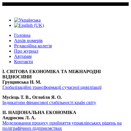
Головна
Архiв номерiв
Редакційна колегія
Про журнал
Авторам
Контакти
I. СВІТОВА ЕКОНОМІКА ТА МІЖНАРОДНІ
ВІДНОСИНИ
Грущинська Н. М.
Глобалізаційні трансформації сучасної цивілізації
Мусієць Т. В., Оглобля Я. О.
Індикатори фінансової стабільності країн світу
II. НАЦІОНАЛЬНА ЕКОНОМІКА
Андросюк Л. А.
Моделювання процесу прийняття управлінських рішень на
поліграфічних підприємствах